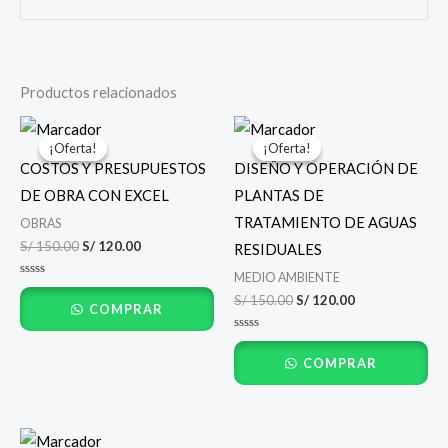
Productos relacionados
El
El
El
El
precio
precio
precio
precio
¡Oferta!
¡Oferta!
¡Oferta!
¡Oferta!
original
actual
original
actual
COSTOS Y PRESUPUESTOS
DISEÑO Y OPERACIÓN DE
era:
es:
era:
es:
S/ 150.00.
S/ 120.00.
S/ 150.00.
S/ 120.00.
DE OBRA CON EXCEL
PLANTAS DE
TRATAMIENTO DE AGUAS
OBRAS
S/
150.00
S/
120.00
RESIDUALES
MEDIO AMBIENTE
Valorado
con
S/
150.00
S/
120.00
COMPRAR
0
de
5
Valorado
con
COMPRAR
0
de
5
El
El