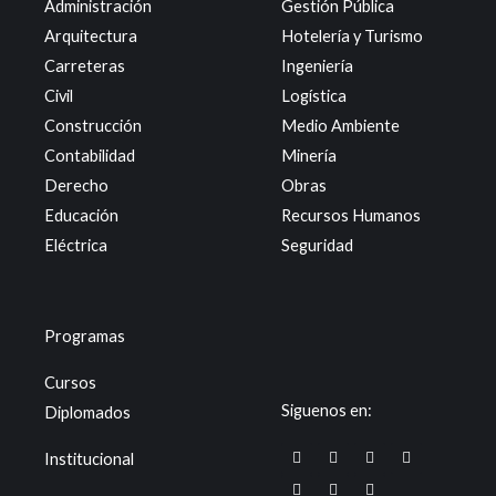
Administración
Gestión Pública
Arquitectura
Hotelería y Turismo
Carreteras
Ingeniería
Civil
Logística
Construcción
Medio Ambiente
Contabilidad
Minería
Derecho
Obras
Educación
Recursos Humanos
Eléctrica
Seguridad
Programas
Cursos
Siguenos en:
Diplomados
F
X
W
T
I
L
Y
Institucional
a
-
h
i
n
i
o
c
t
a
k
s
n
u
e
w
t
t
t
k
t