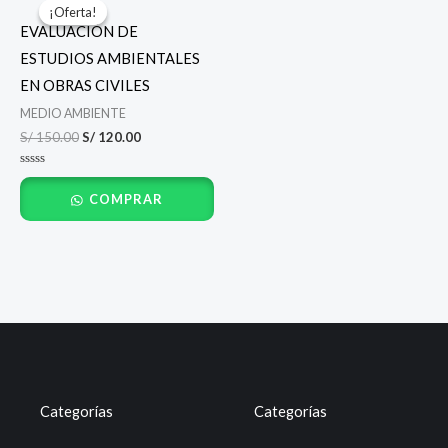
precio
precio
¡Oferta!
¡Oferta!
original
actual
EVALUACIÓN DE
era:
es:
S/ 150.00.
S/ 120.00.
ESTUDIOS AMBIENTALES
EN OBRAS CIVILES
MEDIO AMBIENTE
S/
150.00
S/
120.00
Valorado
con
COMPRAR
0
de
5
Categorías
Categorías