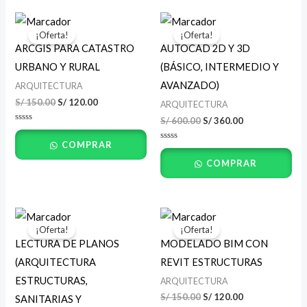
El
El
El
El
precio
precio
precio
precio
¡Oferta!
¡Oferta!
original
actual
original
actual
ARCGIS PARA CATASTRO
AUTOCAD 2D Y 3D
era:
es:
era:
es:
S/ 150.00.
S/ 120.00.
S/ 600.00.
S/ 360.00.
URBANO Υ RURAL
(BÁSICO, INTERMEDIO Y
AVANZADO)
ARQUITECTURA
S/
150.00
S/
120.00
ARQUITECTURA
S/
600.00
S/
360.00
Valorado
con
COMPRAR
0
Valorado
de
con
5
COMPRAR
0
de
5
El
El
El
El
precio
precio
precio
precio
¡Oferta!
¡Oferta!
original
actual
original
actual
LECTURA DE PLANOS
MODELADO BIM CON
era:
es:
era:
es:
S/ 600.00.
S/ 360.00.
S/ 150.00.
S/ 120.00.
(ARQUITECTURA
REVIT ESTRUCTURAS
ESTRUCTURAS,
ARQUITECTURA
S/
150.00
S/
120.00
SANITARIAS Y