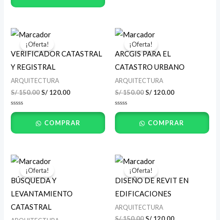
de
5
El
El
El
El
precio
precio
precio
precio
¡Oferta!
¡Oferta!
original
actual
original
actual
VERIFICADOR CATASTRAL
ARCGIS PARA EL
era:
es:
era:
es:
S/ 150.00.
S/ 120.00.
S/ 150.00.
S/ 120.00.
Y REGISTRAL
CATASTRO URBANO
ARQUITECTURA
ARQUITECTURA
S/
150.00
S/
120.00
S/
150.00
S/
120.00
Valorado
Valorado
con
con
COMPRAR
COMPRAR
0
0
de
de
5
5
El
El
El
El
precio
precio
precio
precio
¡Oferta!
¡Oferta!
original
actual
original
actual
BÚSQUEDA Y
DISEÑO DE REVIT EN
era:
es:
era:
es:
S/ 150.00.
S/ 120.00.
S/ 150.00.
S/ 120.00.
LEVANTAMIENTO
EDIFICACIONES
CATASTRAL
ARQUITECTURA
S/
150.00
S/
120.00