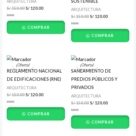
SOSTENIBLE
ARQUITECTURA
S/
150.00
S/
120.00
ARQUITECTURA
S/
150.00
S/
120.00
Valorado
con
COMPRAR
0
Valorado
de
con
5
COMPRAR
0
de
5
El
El
El
El
precio
precio
precio
precio
¡Oferta!
¡Oferta!
original
actual
original
actual
REGLAMENTO NACIONAL
SANEAMIENTO DE
era:
es:
era:
es:
S/ 150.00.
S/ 120.00.
S/ 150.00.
S/ 120.00.
DE EDIFICACIONES (RNE)
PREDIOS PÚBLICOS Y
PRIVADOS
ARQUITECTURA
S/
150.00
S/
120.00
ARQUITECTURA
S/
150.00
S/
120.00
Valorado
con
COMPRAR
0
Valorado
de
con
5
COMPRAR
0
de
5