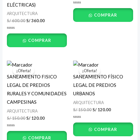
ELÉCTRICAS)
Valorado
con
ARQUITECTURA
COMPRAR
0
de
S/
600.00
S/
360.00
5
Valorado
con
COMPRAR
0
de
5
El
El
El
El
precio
precio
precio
precio
¡Oferta!
¡Oferta!
original
actual
original
actual
SANEAMIENTO FISICO
SANEAMIENTO FÍSICO
era:
es:
era:
es:
S/ 150.00.
S/ 120.00.
S/ 150.00.
S/ 120.00.
LEGAL DE PREDIOS
LEGAL DE PREDIOS
RURALES Y COMUNIDADES
URBANOS
CAMPESINAS
ARQUITECTURA
S/
150.00
S/
120.00
ARQUITECTURA
S/
150.00
S/
120.00
Valorado
con
COMPRAR
0
Valorado
de
con
5
COMPRAR
0