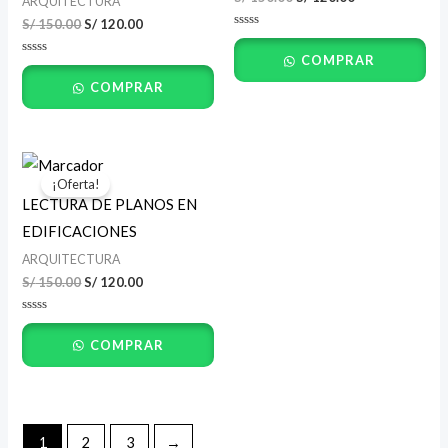
ARQUITECTURA
S/
150.00
S/
120.00
Valorado
con
COMPRAR
0
Valorado
de
con
5
COMPRAR
0
de
5
El
El
precio
precio
¡Oferta!
original
actual
LECTURA DE PLANOS EN
era:
es:
S/ 150.00.
S/ 120.00.
EDIFICACIONES
ARQUITECTURA
S/
150.00
S/
120.00
Valorado
con
COMPRAR
0
de
5
1
2
3
→