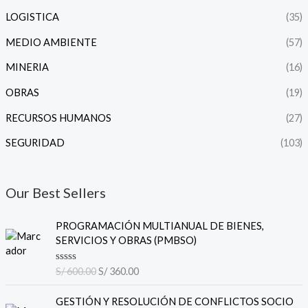
LOGISTICA
(35)
MEDIO AMBIENTE
(57)
MINERIA
(16)
OBRAS
(19)
RECURSOS HUMANOS
(27)
SEGURIDAD
(103)
Our Best Sellers
E
E
PROGRAMACIÓN MULTIANUAL DE BIENES,
l
l
SERVICIOS Y OBRAS (PMBSO)
p
p
r
r
V
S/
600.00
S/
360.00
e
e
a
l
c
c
E
E
o
GESTIÓN Y RESOLUCIÓN DE CONFLICTOS SOCIO
i
i