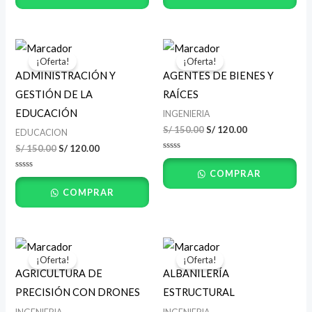
de
de
5
5
El
El
El
El
precio
precio
precio
precio
¡Oferta!
¡Oferta!
original
actual
original
actual
ADMINISTRACIÓN Y
AGENTES DE BIENES Y
era:
es:
era:
es:
S/ 150.00.
S/ 120.00.
S/ 150.00.
S/ 120.00.
GESTIÓN DE LA
RAÍCES
EDUCACIÓN
INGENIERIA
S/
150.00
S/
120.00
EDUCACION
S/
150.00
S/
120.00
Valorado
con
COMPRAR
0
Valorado
de
con
5
COMPRAR
0
de
5
El
El
El
El
precio
precio
precio
precio
¡Oferta!
¡Oferta!
original
actual
original
actual
AGRICULTURA DE
ALBAÑILERÍA
era:
es:
era:
es:
S/ 150.00.
S/ 120.00.
S/ 150.00.
S/ 120.00.
PRECISIÓN CON DRONES
ESTRUCTURAL