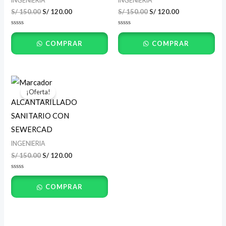
INGENIERIA
INGENIERIA
S/
150.00
S/
120.00
S/
150.00
S/
120.00
Valorado
Valorado
con
con
COMPRAR
COMPRAR
0
0
de
de
5
5
El
El
precio
precio
¡Oferta!
original
actual
ALCANTARILLADO
era:
es:
S/ 150.00.
S/ 120.00.
SANITARIO CON
SEWERCAD
INGENIERIA
S/
150.00
S/
120.00
Valorado
con
COMPRAR
0
de
5