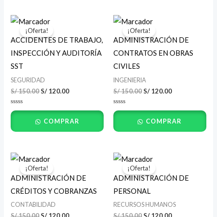
El
El
El
El
precio
precio
precio
precio
¡Oferta!
¡Oferta!
original
actual
original
actual
ACCIDENTES DE TRABAJO,
ADMINISTRACIÓN DE
era:
es:
era:
es:
S/ 150.00.
S/ 120.00.
S/ 150.00.
S/ 120.00.
INSPECCIÓN Y AUDITORÍA
CONTRATOS EN OBRAS
SST
CIVILES
SEGURIDAD
INGENIERIA
S/
150.00
S/
120.00
S/
150.00
S/
120.00
Valorado
Valorado
con
con
COMPRAR
COMPRAR
0
0
de
de
5
5
El
El
El
El
precio
precio
precio
precio
¡Oferta!
¡Oferta!
original
actual
original
actual
ADMINISTRACIÓN DE
ADMINISTRACIÓN DE
era:
es:
era:
es:
S/ 150.00.
S/ 120.00.
S/ 150.00.
S/ 120.00.
CRÉDITOS Y COBRANZAS
PERSONAL
CONTABILIDAD
RECURSOS HUMANOS
S/
150.00
S/
120.00
S/
150.00
S/
120.00