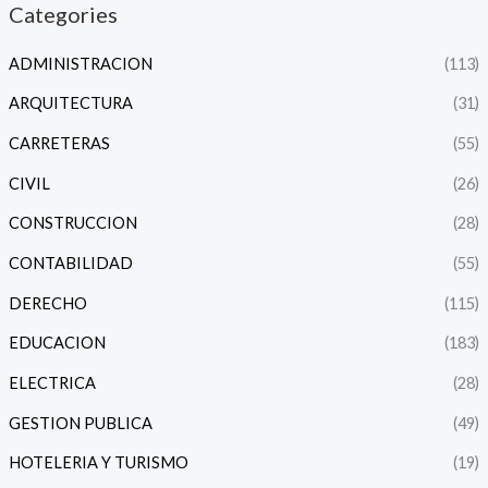
o
Categories
s
ADMINISTRACION
(113)
ARQUITECTURA
(31)
CARRETERAS
(55)
CIVIL
(26)
CONSTRUCCION
(28)
CONTABILIDAD
(55)
DERECHO
(115)
EDUCACION
(183)
ELECTRICA
(28)
GESTION PUBLICA
(49)
HOTELERIA Y TURISMO
(19)