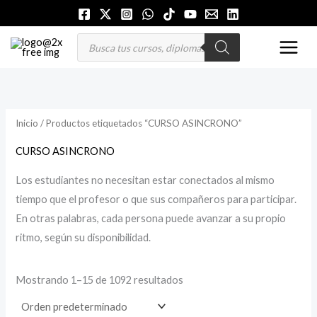
Ir
P
P
al
r
r
MAI
Búsqueda
de
contenido
e
e
productos
MEN
c
c
i
i
o
o
Inicio
/ Productos etiquetados “CURSO ASINCRONO”
m
m
CURSO ASINCRONO
í
á
n
x
Los estudiantes no necesitan estar conectados al mismo
tiempo que el profesor o que sus compañeros para participar.
i
i
En otras palabras, cada persona puede avanzar a su propio
m
m
ritmo, según su disponibilidad.
o
o
Mostrando 1–15 de 1092 resultados