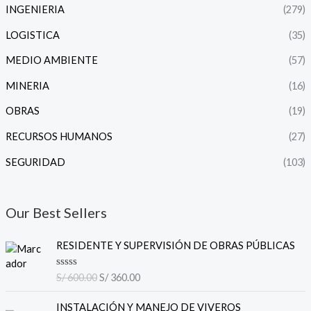
INGENIERIA
(279)
LOGISTICA
(35)
MEDIO AMBIENTE
(57)
MINERIA
(16)
OBRAS
(19)
RECURSOS HUMANOS
(27)
SEGURIDAD
(103)
Our Best Sellers
E
E
RESIDENTE Y SUPERVISIÓN DE OBRAS PÚBLICAS
l
l
p
p
V
S/
600.00
S/
360.00
r
r
a
l
e
e
E
E
o
INSTALACIÓN Y MANEJO DE VIVEROS