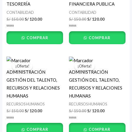
S/ 150.00.
S/ 120.00.
S/ 150.00.
S/ 120.00.
TESORERÍA
FINANCIERA PUBLICA
CONTABILIDAD
CONTABILIDAD
S/
150.00
S/
120.00
S/
150.00
S/
120.00
Valorado
Valorado
con
con
COMPRAR
COMPRAR
0
0
de
de
5
5
El
El
El
El
precio
precio
precio
precio
¡Oferta!
¡Oferta!
original
actual
original
actual
ADMINISTRACIÓN
ADMINISTRACIÓN
era:
es:
era:
es:
S/ 150.00.
S/ 120.00.
S/ 150.00.
S/ 120.00.
GESTIÓN DEL TALENTO,
GESTIÓN DEL TALENTO,
RECURSOS Y RELACIONES
RECURSOS Y RELACIONES
HUMANAS
HUMANAS
RECURSOS HUMANOS
RECURSOS HUMANOS
S/
150.00
S/
120.00
S/
150.00
S/
120.00
Valorado
Valorado
con
con
COMPRAR
COMPRAR
0
0