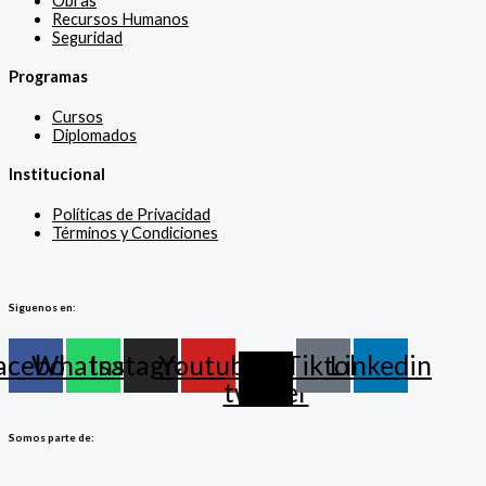
Obras
Recursos Humanos
Seguridad
Programas
Cursos
Diplomados
Institucional
Políticas de Privacidad
Términos y Condiciones
Siguenos en:
acebook
Whatsapp
Instagram
Youtube
X-
Tiktok
Linkedin
twitter
Somos parte de: