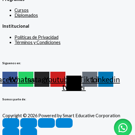
Cursos
Diplomados
Institucional
Políticas de Privacidad
Términos y Condiciones
Siguenos en:
acebook
Whatsapp
Instagram
Youtube
X-
Tiktok
Linkedin
twitter
Somos parte de:
Copyright © 2026 Powered by Smart Educative Corporation