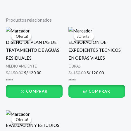
Productos relacionados
El
El
El
El
precio
precio
precio
precio
¡Oferta!
¡Oferta!
¡Oferta!
¡Oferta!
original
actual
original
actual
DISEÑO DE PLANTAS DE
ELABORACIÓN DE
era:
es:
era:
es:
S/ 150.00.
S/ 120.00.
S/ 150.00.
S/ 120.00.
TRATAMIENTO DE AGUAS
EXPEDIENTES TÉCNICOS
RESIDUALES
EN OBRAS VIALES
MEDIO AMBIENTE
OBRAS
S/
150.00
S/
120.00
S/
150.00
S/
120.00
Valorado
Valorado
con
con
COMPRAR
COMPRAR
0
0
de
de
5
5
El
El
precio
precio
¡Oferta!
¡Oferta!
original
actual
EVALUACIÓN Y ESTUDIOS
era:
es: