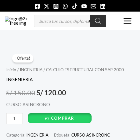
Ir
al
MAI
Búsqueda
de
contenido
productos
MEN
CALCULO
El
El
¡Oferta!
ESTRUCTURAL
precio
precio
CON
Inicio
/
INGENIERIA
/ CALCULO ESTRUCTURAL CON SAP 2000
SAP
original
actual
INGENIERIA
2000
era:
es:
S/
150.00
S/
120.00
cantidad
S/ 150.00.
S/ 120.00.
CURSO ASINCRONO
COMPRAR
Categoría:
INGENIERIA
Etiqueta:
CURSO ASINCRONO