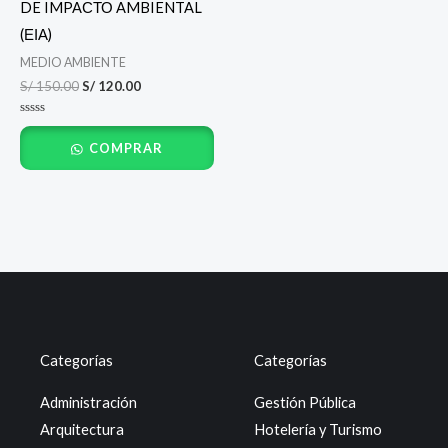
S/ 150.00.
S/ 120.00.
DE IMPAСТО AMBIENTAL
(ΕΙΑ)
MEDIO AMBIENTE
S/
150.00
S/
120.00
Valorado
con
COMPRAR
0
de
5
Categorías
Categorías
Administración
Gestión Pública
Arquitectura
Hotelería y Turismo