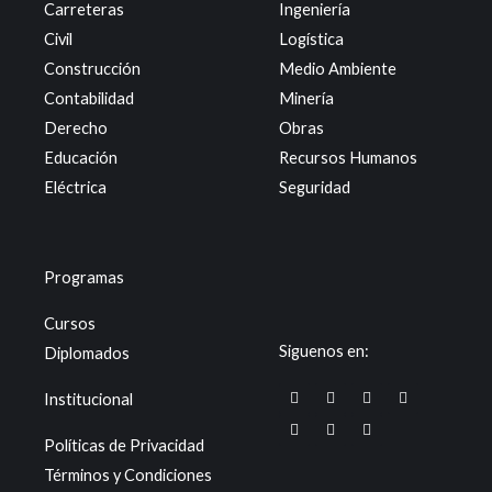
Carreteras
Ingeniería
Civil
Logística
Construcción
Medio Ambiente
Contabilidad
Minería
Derecho
Obras
Educación
Recursos Humanos
Eléctrica
Seguridad
Programas
Cursos
Siguenos en:
Diplomados
F
X
W
T
I
L
Y
Institucional
a
-
h
i
n
i
o
c
t
a
k
s
n
u
e
w
t
t
t
k
t
Políticas de Privacidad
b
i
s
o
a
e
u
o
t
a
k
g
d
b
Términos y Condiciones
o
t
p
r
i
e