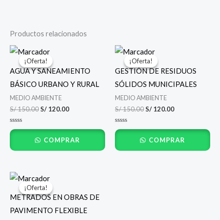
Productos relacionados
El
El
El
El
precio
precio
precio
precio
¡Oferta!
¡Oferta!
¡Oferta!
¡Oferta!
original
actual
original
actual
AGUA Y SANEAMIENTO
GESTIÓN DE RESIDUOS
era:
es:
era:
es:
S/ 150.00.
S/ 120.00.
S/ 150.00.
S/ 120.00.
BÁSICO URBANO Υ RURAL
SÓLIDOS MUNICIPALES
MEDIO AMBIENTE
MEDIO AMBIENTE
S/
150.00
S/
120.00
S/
150.00
S/
120.00
Valorado
Valorado
con
con
COMPRAR
COMPRAR
0
0
de
de
5
5
El
El
precio
precio
¡Oferta!
¡Oferta!
original
actual
METRADOS EN OBRAS DE
era:
es:
S/ 150.00.
S/ 120.00.
PAVIMENTO FLEXIBLE