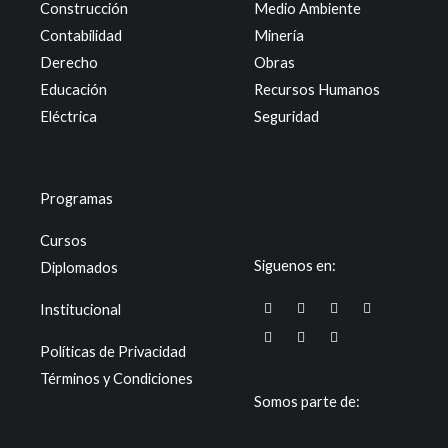
Construcción
Medio Ambiente
Contabilidad
Minería
Derecho
Obras
Educación
Recursos Humanos
Eléctrica
Seguridad
Programas
Cursos
Siguenos en:
Diplomados
F
X
W
T
I
L
Y
Institucional
a
-
h
i
n
i
o
c
t
a
k
s
n
u
e
w
t
t
t
k
t
Políticas de Privacidad
b
i
s
o
a
e
u
o
t
a
k
g
d
b
Términos y Condiciones
o
t
p
r
i
e
k
e
p
a
n
Somos parte de:
r
m