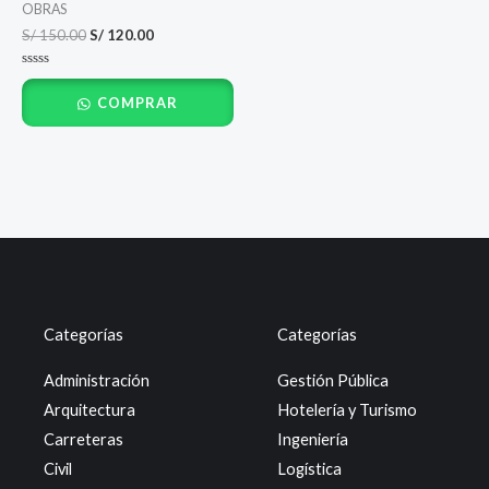
OBRAS
S/
150.00
S/
120.00
Valorado
con
COMPRAR
0
de
5
Categorías
Categorías
Administración
Gestión Pública
Arquitectura
Hotelería y Turismo
Carreteras
Ingeniería
Civil
Logística