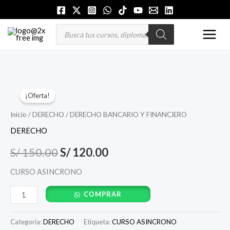
Ir
al
MAI
Búsqueda
de
contenido
productos
MEN
DERECHO
El
El
¡Oferta!
BANCARIO
precio
precio
Y
Inicio
/
DERECHO
/ DERECHO BANCARIO Y FINANCIERO
FINANCIERO
original
actual
DERECHO
cantidad
era:
es:
S/
150.00
S/
120.00
S/ 150.00.
S/ 120.00.
CURSO ASINCRONO
COMPRAR
Categoría:
DERECHO
Etiqueta:
CURSO ASINCRONO