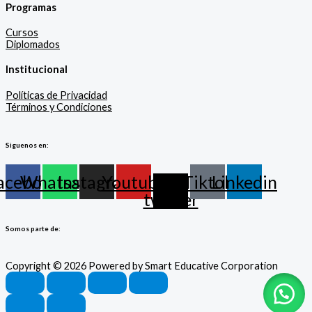
Programas
Cursos
Diplomados
Institucional
Políticas de Privacidad
Términos y Condiciones
Siguenos en:
acebook
Whatsapp
Instagram
Youtube
X-
Tiktok
Linkedin
twitter
Somos parte de:
Copyright © 2026 Powered by Smart Educative Corporation