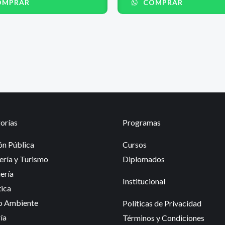
MPRAR
COMPRAR
0
de
5
orías
Programas
ón Pública
Cursos
ería y Turismo
Diplomados
ería
Institucional
tica
o Ambiente
Políticas de Privacidad
ía
Términos y Condiciones