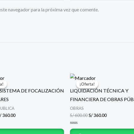
este navegador para la próxima vez que comente.
l
El
El
El
recio
precio
precio
precio
a!
a!
¡Oferta!
¡Oferta!
riginal
actual
original
actual
– SISTEMA DE FOCALIZACIÓN
LIQUIDACIÓN TÉCNICA Y
ra:
es:
era:
es:
/ 600.00.
S/ 360.00.
S/ 600.00.
S/ 360.00.
RES
FINANCIERA DE OBRAS PÚB
PUBLICA
OBRAS
/
360.00
S/
600.00
S/
360.00
Valorado
con