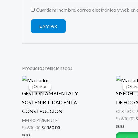
Guarda mi nombre, correo electrónico y web en 
Productos relacionados
El
El
E
precio
precio
p
¡Oferta!
¡Oferta!
¡Ofert
¡Ofert
original
actual
o
GESTIÓN AMBIENTAL Y
SISFOH 
era:
es:
e
S/ 600.00.
S/ 360.00.
S
SOSTENIBILIDAD EN LA
DE HOGA
CONSTRUCCIÓN
GESTION 
S/
600.00
S
MEDIO AMBIENTE
S/
600.00
S/
360.00
Valorado
con