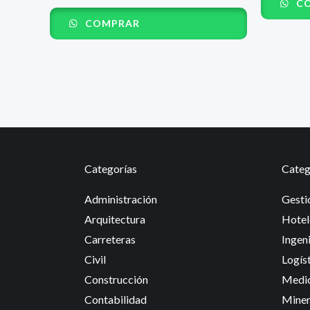
CO
0
Valorado
de
con
COMPRAR
5
0
de
5
Categorías
Categ
Administración
Gesti
Arquitectura
Hotel
Carreteras
Ingeni
Civil
Logís
Construcción
Medi
Contabilidad
Miner