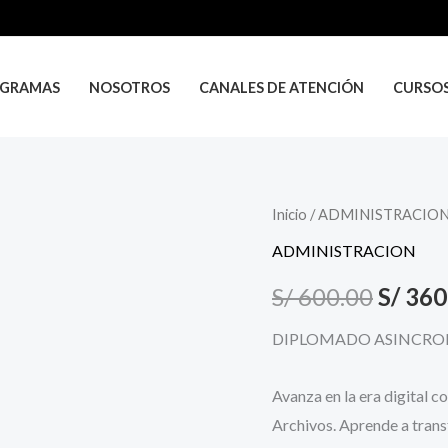
GRAMAS
NOSOTROS
CANALES DE ATENCIÓN
CURSO
DIGITALIZACIÓN
Inicio
/
ADMINISTRACIO
El
DE
ADMINISTRACION
precio
DOCUMENTOS
S/
600.00
S/
360
Y
origin
ARCHIVOS
DIPLOMADO ASINCR
era:
cantidad
S/ 600
Avanza en la era digital 
Archivos. Aprende a trans