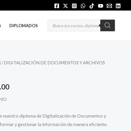
Búsqueda
S
DIPLOMADOS
de
productos
N
/ DIGITALIZACIÓN DE DOCUMENTOS Y ARCHIVOS
El
precio
.00
al
actual
ONO
es:
.00.
S/ 360.00.
con nuestro diploma de Digitalización de Documentos y
formar y gestionar la información de manera eficiente.