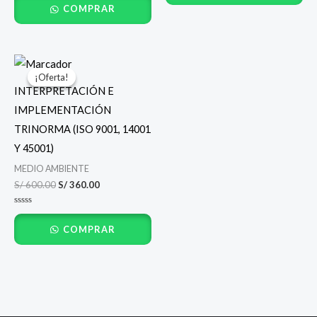
con
5
COMPRAR
0
de
5
El
El
precio
precio
¡Oferta!
¡Oferta!
original
actual
INTERPRETACIÓN E
era:
es:
S/ 600.00.
S/ 360.00.
IMPLEMENTACIÓN
TRINORMA (ISO 9001, 14001
Y 45001)
MEDIO AMBIENTE
S/
600.00
S/
360.00
Valorado
con
COMPRAR
0
de
5