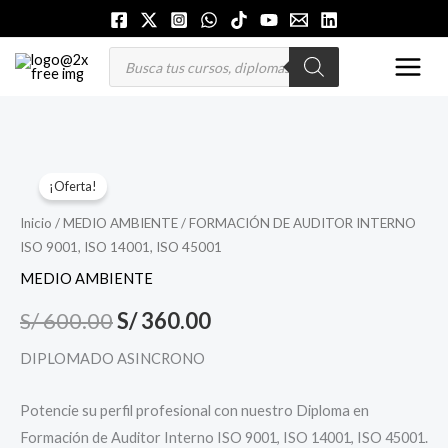
Ir
al
MAI
Búsqueda
de
contenido
productos
MEN
FORMACIÓN
El
El
¡Oferta!
DE
precio
precio
AUDITOR
Inicio
/
MEDIO AMBIENTE
/ FORMACIÓN DE AUDITOR INTERNO
ISO 9001, ISO 14001, ISO 45001
INTERNO
original
actual
ISO
MEDIO AMBIENTE
era:
es:
9001,
S/
600.00
S/
360.00
S/ 600.00.
S/ 360.00.
ISO
14001,
DIPLOMADO ASINCRONO
ISO
45001
Potencie su perfil profesional con nuestro Diploma en
cantidad
Formación de Auditor Interno ISO 9001, ISO 14001, ISO 45001.