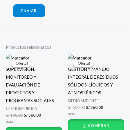
Productos relacionados
El
El
El
El
precio
precio
precio
precio
¡Oferta!
¡Oferta!
¡Oferta!
¡Oferta!
original
actual
original
actual
SUPERVISIÓN,
GESTIÓN Y MANEJO
era:
es:
era:
es:
S/ 600.00.
S/ 360.00.
S/ 600.00.
S/ 360.00.
MONITOREO Y
INTEGRAL DE RESIDUOS
EVALUACIÓN DE
SÓLIDOS, LÍQUIDOS Y
PROYECTOS Y
ATMOSFÉRICOS
PROGRAMAS SOCIALES
MEDIO AMBIENTE
S/
600.00
S/
360.00
GESTION PUBLICA
S/
600.00
S/
360.00
Valorado
con
COMPRAR
0
Valorado
de