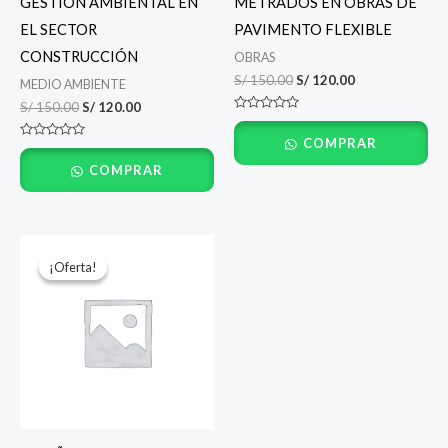
GESTIÓN AMBIENTAL EN
METRADOS EN OBRAS DE
EL SECTOR
PAVIMENTO FLEXIBLE
CONSTRUCCIÓN
OBRAS
S/
150.00
S/
120.00
MEDIO AMBIENTE
S/
150.00
S/
120.00
Valorado
con
COMPRAR
0
Valorado
de
con
5
COMPRAR
0
de
5
El
El
precio
precio
¡Oferta!
¡Oferta!
original
actual
era:
es:
S/ 150.00.
S/ 120.00.