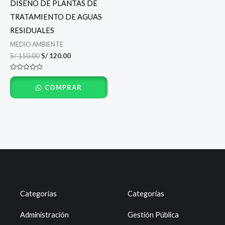
DISEÑO DE PLANTAS DE
TRATAMIENTO DE AGUAS
RESIDUALES
MEDIO AMBIENTE
S/
150.00
S/
120.00
Valorado
con
COMPRAR
0
de
5
Categorías
Categorías
Administración
Gestión Pública