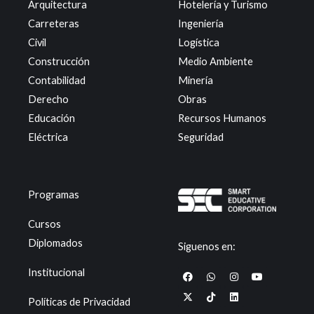
Arquitectura
Hotelería y Turismo
Carreteras
Ingeniería
Civil
Logística
Construcción
Medio Ambiente
Contabilidad
Minería
Derecho
Obras
Educación
Recursos Humanos
Eléctrica
Seguridad
Programas
Cursos
Diplomados
Siguenos en:
F
X
W
T
I
L
Y
Institucional
a
-
h
i
n
i
o
c
t
a
k
s
n
u
e
w
t
t
t
k
t
Políticas de Privacidad
b
i
s
o
a
e
u