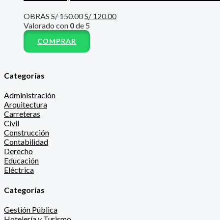
OBRAS
S/
150.00
S/
120.00
Valorado con
0
de 5
COMPRAR
Categorías
Administración
Arquitectura
Carreteras
Civil
Construcción
Contabilidad
Derecho
Educación
Eléctrica
Categorías
Gestión Pública
Hotelería y Turismo