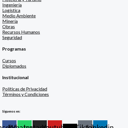
Ingeniería
Logística
Medio Ambiente
Minería
Obras
Recursos Humanos
Seguridad
Programas
Cursos
Diplomados
Institucional
Políticas de Privacidad
Términos y Condiciones
Siguenos en:
acebook
Whatsapp
Instagram
Youtube
X-
Tiktok
Linkedin