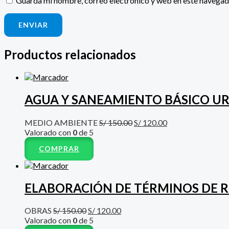
Guarda mi nombre, correo electrónico y web en este navegad
Productos relacionados
AGUA Y SANEAMIENTO BÁSICO U
MEDIO AMBIENTE
S/
150.00
S/
120.00
Valorado con
0
de 5
COMPRAR
ELABORACIÓN DE TÉRMINOS DE R
OBRAS
S/
150.00
S/
120.00
Valorado con
0
de 5