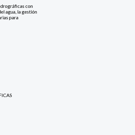
idrográficas con
el agua, la gestión
arias para
FICAS