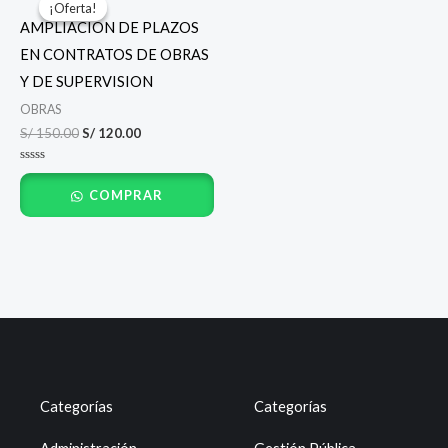
¡Oferta!
¡Oferta!
original
actual
AMPLIACION DE PLAZOS
era:
es:
S/ 150.00.
S/ 120.00.
EN CONTRATOS DE OBRAS
Y DE SUPERVISION
OBRAS
S/
150.00
S/
120.00
Valorado
con
COMPRAR
0
de
5
Categorías
Categorías