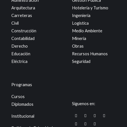
Administración
Gestión Pública
Arquitectura
Hotelería y Turismo
Carreteras
Ingeniería
Civil
Logística
Construcción
Medio Ambiente
Contabilidad
Minería
Derecho
Obras
Educación
Recursos Humanos
Eléctrica
Seguridad
Programas
Cursos
Siguenos en:
Diplomados
F
X
W
T
I
L
Y
Institucional
a
-
h
i
n
i
o
c
t
a
k
s
n
u
e
w
t
t
t
k
t