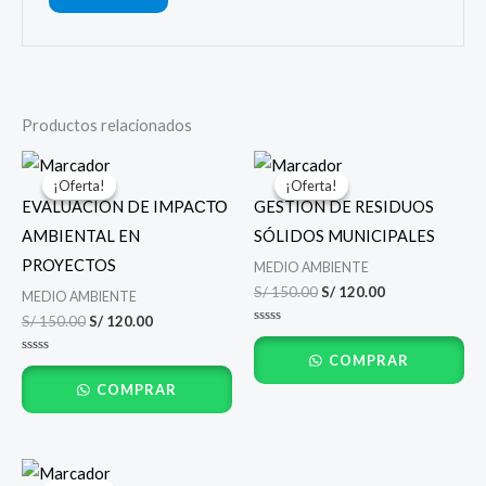
Productos relacionados
El
El
El
El
precio
precio
precio
precio
¡Oferta!
¡Oferta!
¡Oferta!
¡Oferta!
original
actual
original
actual
EVALUACIÓN DE IMPAСТО
GESTIÓN DE RESIDUOS
era:
es:
era:
es:
S/ 150.00.
S/ 120.00.
S/ 150.00.
S/ 120.00.
AMBIENTAL EN
SÓLIDOS MUNICIPALES
PROYECTOS
MEDIO AMBIENTE
S/
150.00
S/
120.00
MEDIO AMBIENTE
S/
150.00
S/
120.00
Valorado
con
COMPRAR
0
Valorado
de
con
5
COMPRAR
0
de
5
El
El
precio
precio