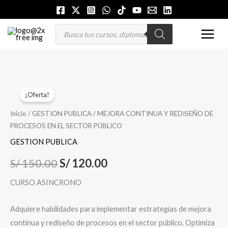
Ir
al
MAI
Búsqueda
de
contenido
productos
MEN
MEJORA
El
El
¡Oferta!
CONTINUA
precio
precio
Y
Inicio
/
GESTION PUBLICA
/ MEJORA CONTINUA Y REDISEÑO DE
PROCESOS EN EL SECTOR PÚBLICO
REDISEÑO
original
actual
DE
GESTION PUBLICA
era:
es:
PROCESOS
S/
150.00
S/
120.00
S/ 150.00.
S/ 120.00.
EN
EL
CURSO ASINCRONO
SECTOR
PÚBLICO
Adquiere habilidades para implementar estrategias de mejora
cantidad
continua y rediseño de procesos en el sector público. Optimiza