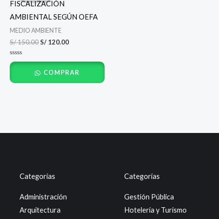
FISCALIZACIÓN
era:
es:
S/ 150.00.
S/ 120.00.
AMBIENTAL SEGÚN OEFA
MEDIO AMBIENTE
S/
150.00
S/
120.00
Valorado
con
COMPRAR
0
de
5
Categorías
Categorías
Administración
Gestión Pública
Arquitectura
Hotelería y Turismo