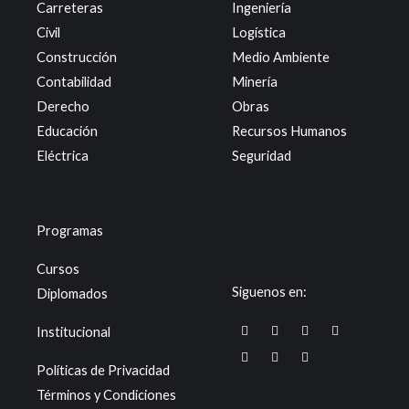
Carreteras
Ingeniería
Civil
Logística
Construcción
Medio Ambiente
Contabilidad
Minería
Derecho
Obras
Educación
Recursos Humanos
Eléctrica
Seguridad
Programas
Cursos
Siguenos en:
Diplomados
F
X
W
T
I
L
Y
Institucional
a
-
h
i
n
i
o
c
t
a
k
s
n
u
e
w
t
t
t
k
t
Políticas de Privacidad
b
i
s
o
a
e
u
o
t
a
k
g
d
b
Términos y Condiciones
o
t
p
r
i
e