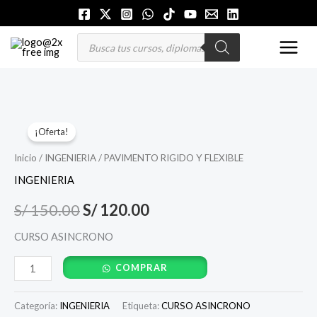
Ir
al
MAI
Búsqueda
de
contenido
productos
MEN
PAVIMENTO
El
El
¡Oferta!
RIGIDO
precio
precio
Y
Inicio
/
INGENIERIA
/ PAVIMENTO RIGIDO Y FLEXIBLE
FLEXIBLE
original
actual
INGENIERIA
cantidad
era:
es:
S/
150.00
S/
120.00
S/ 150.00.
S/ 120.00.
CURSO ASINCRONO
COMPRAR
Categoría:
INGENIERIA
Etiqueta:
CURSO ASINCRONO