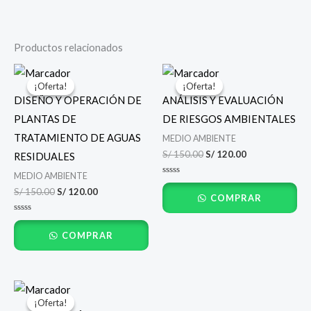
Productos relacionados
El
El
El
El
precio
precio
precio
precio
¡Oferta!
¡Oferta!
¡Oferta!
¡Oferta!
original
actual
original
actual
DISEÑO Y OPERACIÓN DE
ANÁLISIS Y EVALUACIÓN
era:
es:
era:
es:
S/ 150.00.
S/ 120.00.
S/ 150.00.
S/ 120.00.
PLANTAS DE
DE RIESGOS AMBIENTALES
TRATAMIENTO DE AGUAS
MEDIO AMBIENTE
S/
150.00
S/
120.00
RESIDUALES
MEDIO AMBIENTE
Valorado
con
S/
150.00
S/
120.00
COMPRAR
0
de
5
Valorado
con
COMPRAR
0
de
5
El
El
precio
precio
¡Oferta!
¡Oferta!
original
actual