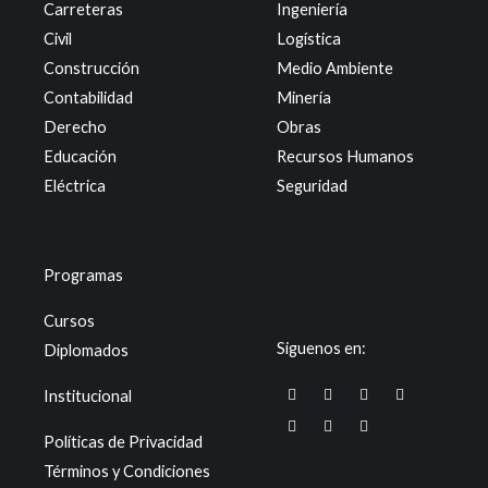
Carreteras
Ingeniería
Civil
Logística
Construcción
Medio Ambiente
Contabilidad
Minería
Derecho
Obras
Educación
Recursos Humanos
Eléctrica
Seguridad
Programas
Cursos
Siguenos en:
Diplomados
F
X
W
T
I
L
Y
Institucional
a
-
h
i
n
i
o
c
t
a
k
s
n
u
e
w
t
t
t
k
t
Políticas de Privacidad
b
i
s
o
a
e
u
o
t
a
k
g
d
b
Términos y Condiciones
o
t
p
r
i
e