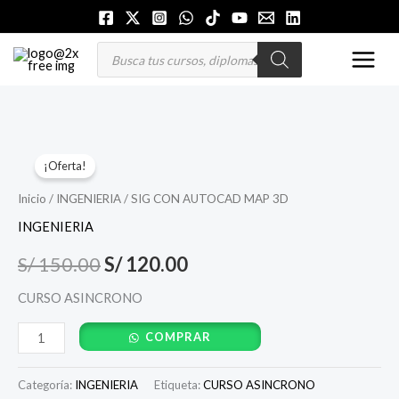
Ir
al
MAI
Búsqueda
de
contenido
productos
MEN
SIG
El
El
¡Oferta!
CON
precio
precio
AUTOCAD
Inicio
/
INGENIERIA
/ SIG CON AUTOCAD MAP 3D
MAP
original
actual
INGENIERIA
3D
era:
es:
S/
150.00
S/
120.00
cantidad
S/ 150.00.
S/ 120.00.
CURSO ASINCRONO
COMPRAR
Categoría:
INGENIERIA
Etiqueta:
CURSO ASINCRONO