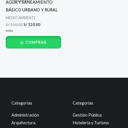
AGUA Y SANEAMIENTO
era:
es:
S/ 150.00.
S/ 120.00.
BÁSICO URBANO Υ RURAL
MEDIO AMBIENTE
S/
150.00
S/
120.00
Valorado
con
COMPRAR
0
de
5
Categorías
Categorías
Administración
Gestión Pública
Arquitectura
Hotelería y Turismo