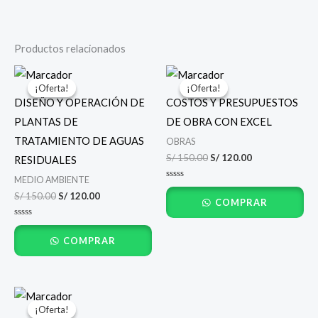
Productos relacionados
El
El
El
El
precio
precio
precio
precio
¡Oferta!
¡Oferta!
¡Oferta!
¡Oferta!
original
actual
original
actual
DISEÑO Y OPERACIÓN DE
COSTOS Y PRESUPUESTOS
era:
es:
era:
es:
S/ 150.00.
S/ 120.00.
S/ 150.00.
S/ 120.00.
PLANTAS DE
DE OBRA CON EXCEL
TRATAMIENTO DE AGUAS
OBRAS
S/
150.00
S/
120.00
RESIDUALES
MEDIO AMBIENTE
Valorado
con
S/
150.00
S/
120.00
COMPRAR
0
de
5
Valorado
con
COMPRAR
0
de
5
El
El
precio
precio
¡Oferta!
¡Oferta!
original
actual