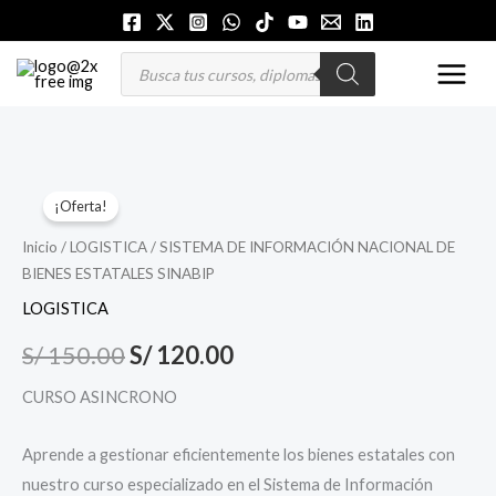
Ir
al
MAI
Búsqueda
de
contenido
productos
MEN
SISTEMA
El
El
¡Oferta!
DE
precio
precio
INFORMACIÓN
Inicio
/
LOGISTICA
/ SISTEMA DE INFORMACIÓN NACIONAL DE
BIENES ESTATALES SINABIP
NACIONAL
original
actual
DE
LOGISTICA
era:
es:
BIENES
S/
150.00
S/
120.00
S/ 150.00.
S/ 120.00.
ESTATALES
SINABIP
CURSO ASINCRONO
cantidad
Aprende a gestionar eficientemente los bienes estatales con
nuestro curso especializado en el Sistema de Información