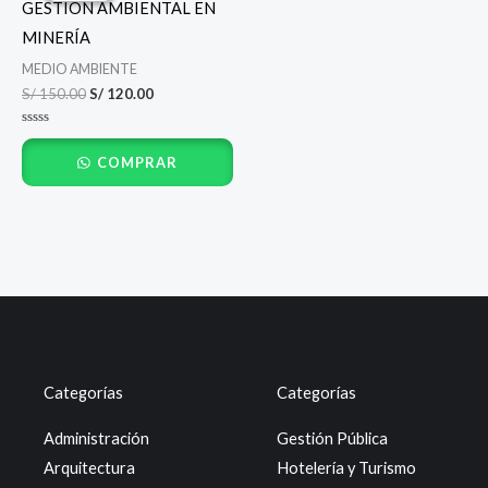
GESTIÓN AMBIENTAL EN
era:
es:
S/ 150.00.
S/ 120.00.
MINERÍA
MEDIO AMBIENTE
S/
150.00
S/
120.00
Valorado
con
COMPRAR
0
de
5
Categorías
Categorías
Administración
Gestión Pública
Arquitectura
Hotelería y Turismo