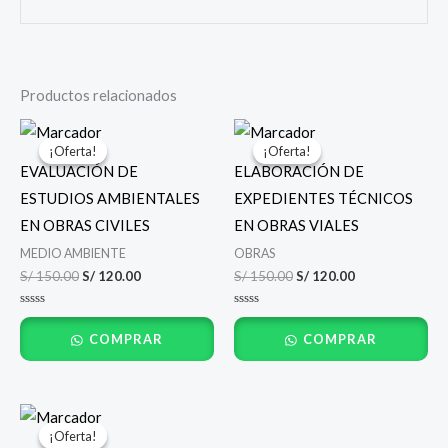
Productos relacionados
El
El
El
El
precio
precio
precio
precio
¡Oferta!
¡Oferta!
¡Oferta!
¡Oferta!
original
actual
original
actual
EVALUACIÓN DE
ELABORACIÓN DE
era:
es:
era:
es:
S/ 150.00.
S/ 120.00.
S/ 150.00.
S/ 120.00.
ESTUDIOS AMBIENTALES
EXPEDIENTES TÉCNICOS
EN OBRAS CIVILES
EN OBRAS VIALES
MEDIO AMBIENTE
OBRAS
S/
150.00
S/
120.00
S/
150.00
S/
120.00
Valorado
Valorado
con
con
COMPRAR
COMPRAR
0
0
de
de
5
5
El
El
precio
precio
¡Oferta!
¡Oferta!
original
actual