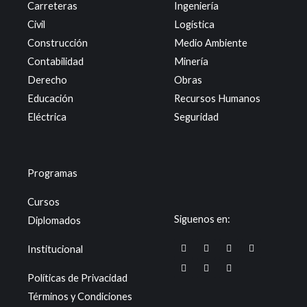
Carreteras
Ingeniería
Civil
Logística
Construcción
Medio Ambiente
Contabilidad
Minería
Derecho
Obras
Educación
Recursos Humanos
Eléctrica
Seguridad
Programas
Cursos
Siguenos en:
Diplomados
F
X
W
T
I
L
Y
Institucional
a
-
h
i
n
i
o
c
t
a
k
s
n
u
e
w
t
t
t
k
t
Políticas de Privacidad
b
i
s
o
a
e
u
o
t
a
k
g
d
b
Términos y Condiciones
o
t
p
r
i
e