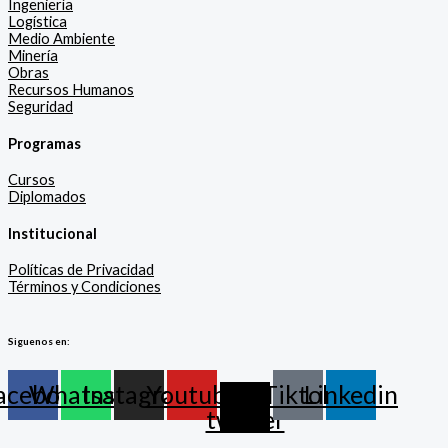
Ingeniería
Logística
Medio Ambiente
Minería
Obras
Recursos Humanos
Seguridad
Programas
Cursos
Diplomados
Institucional
Políticas de Privacidad
Términos y Condiciones
Siguenos en:
acebook
Whatsapp
Instagram
Youtube
X-
Tiktok
Linkedin
twitter